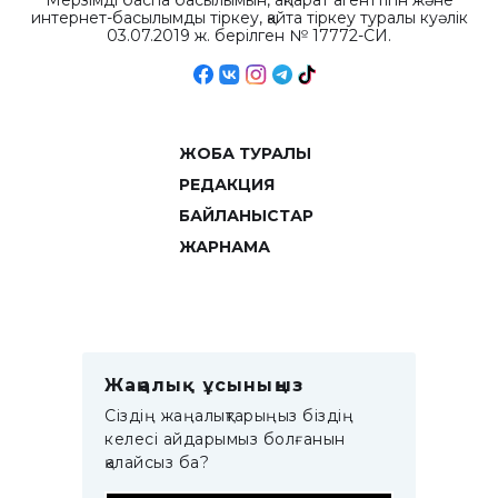
Мерзімді баспа басылымын, ақпарат агенттігін және
интернет-басылымды тіркеу, қайта тіркеу туралы куәлік
03.07.2019 ж. берілген № 17772-СИ.
ЖОБА ТУРАЛЫ
РЕДАКЦИЯ
БАЙЛАНЫСТАР
ЖАРНАМА
Жаңалық ұсыныңыз
Сіздің жаңалықтарыңыз біздің
келесі айдарымыз болғанын
қалайсыз ба?