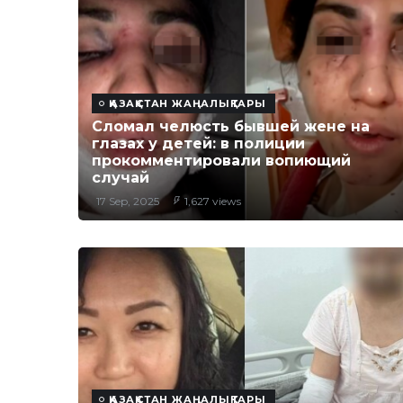
ҚАЗАҚСТАН ЖАҢАЛЫҚТАРЫ
Сломал челюсть бывшей жене на
глазах у детей: в полиции
прокомментировали вопиющий
случай
17 Sep, 2025
1,627 views
ҚАЗАҚСТАН ЖАҢАЛЫҚТАРЫ