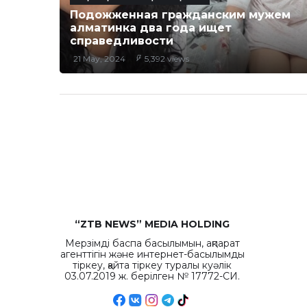
Подожженная гражданским мужем
алматинка два года ищет
справедливости
21 May, 2024
5,392 views
“ZTB NEWS” MEDIA HOLDING
Мерзімді баспа басылымын, ақпарат
агенттігін және интернет-басылымды
тіркеу, қайта тіркеу туралы куәлік
03.07.2019 ж. берілген № 17772-СИ.