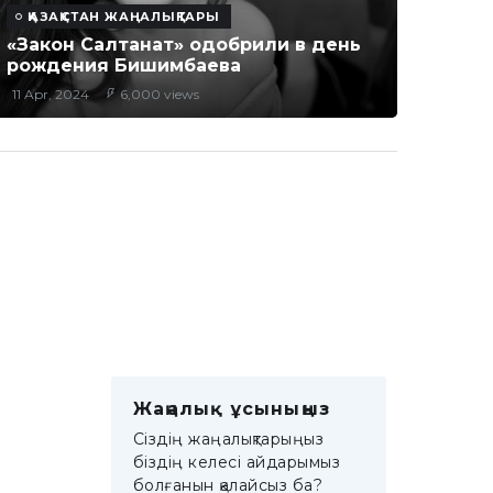
ҚАЗАҚСТАН ЖАҢАЛЫҚТАРЫ
«Закон Салтанат» одобрили в день
рождения Бишимбаева
11 Apr, 2024
6,000 views
Жаңалық ұсыныңыз
Сіздің жаңалықтарыңыз
біздің келесі айдарымыз
болғанын қалайсыз ба?