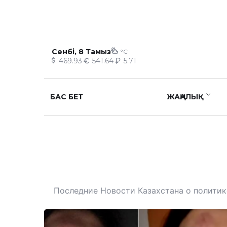
Сенбі, 8 Тамыз
°C
469.93
541.64
5.71
БАС БЕТ
ЖАҢАЛЫҚ
Последние Новости Казахстана о политике