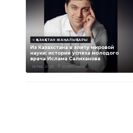
ҚАЗАҚСТАН ЖАҢАЛЫҚТАРЫ
Из Казахстана в элиту мировой
науки: история успеха молодого
врача Ислама Салиханова
26 Feb, 2025
42,390 views