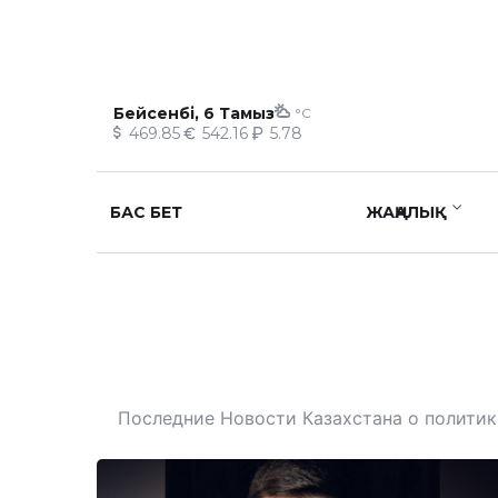
Бейсенбі, 6 Тамыз
°C
469.85
542.16
5.78
БАС БЕТ
ЖАҢАЛЫҚ
Последние Новости Казахстана о политике