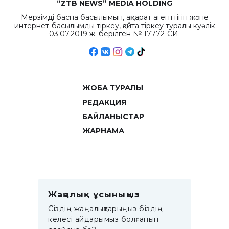
“ZTB NEWS” MEDIA HOLDING
Мерзімді баспа басылымын, ақпарат агенттігін және
интернет-басылымды тіркеу, қайта тіркеу туралы куәлік
03.07.2019 ж. берілген № 17772-СИ.
ЖОБА ТУРАЛЫ
РЕДАКЦИЯ
БАЙЛАНЫСТАР
ЖАРНАМА
Жаңалық ұсыныңыз
Сіздің жаңалықтарыңыз біздің
келесі айдарымыз болғанын