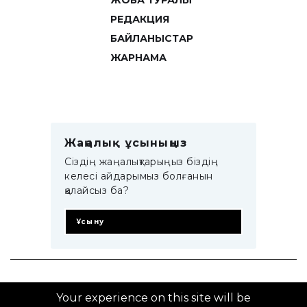
ЖОБА ТУРАЛЫ
РЕДАКЦИЯ
БАЙЛАНЫСТАР
ЖАРНАМА
Жаңалық ұсыныңыз
Сіздің жаңалықтарыңыз біздің
келесі айдарымыз болғанын
қалайсыз ба?
Ұсыну
© 2014–2025 ZTB.KZ
Your experience on this site will be