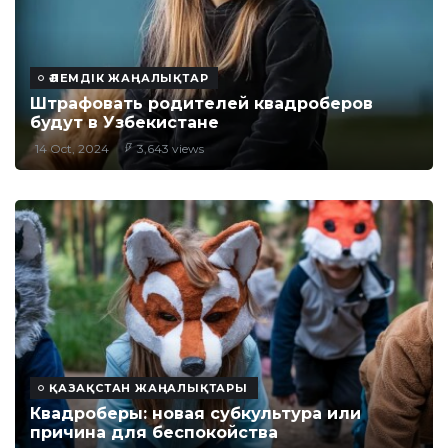
ӘЛЕМДІК ЖАҢАЛЫҚТАР
Штрафовать родителей квадроберов
будут в Узбекистане
14 Oct, 2024
3,643 views
ҚАЗАҚСТАН ЖАҢАЛЫҚТАРЫ
Квадроберы: новая субкультура или
причина для беспокойства