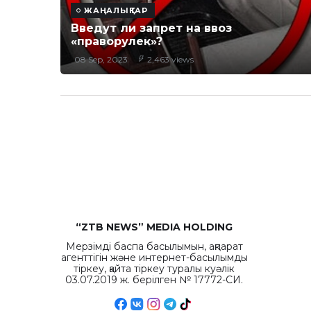
ЖАҢАЛЫҚТАР
Введут ли запрет на ввоз
«праворулек»?
08 Sep, 2023
2,463 views
“ZTB NEWS” MEDIA HOLDING
Мерзімді баспа басылымын, ақпарат
агенттігін және интернет-басылымды
тіркеу, қайта тіркеу туралы куәлік
03.07.2019 ж. берілген № 17772-СИ.