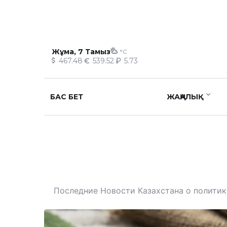
Жұма, 7 Тамыз
°C
467.48
539.52
5.73
БАС БЕТ
ЖАҢАЛЫҚ
Последние Новости Казахстана о политике