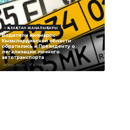
ҚАЗАҚСТАН ЖАҢАЛЫҚТАРЫ
Водители иномарок
Кызылординской области
обратились к Президенту о
легализации личного
автотранспорта
18 Nov, 2024
6,240 views