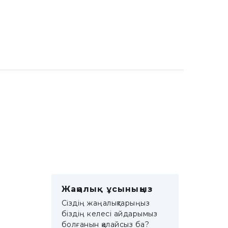
Жаңалық ұсыныңыз
Сіздің жаңалықтарыңыз
біздің келесі айдарымыз
болғанын қалайсыз ба?