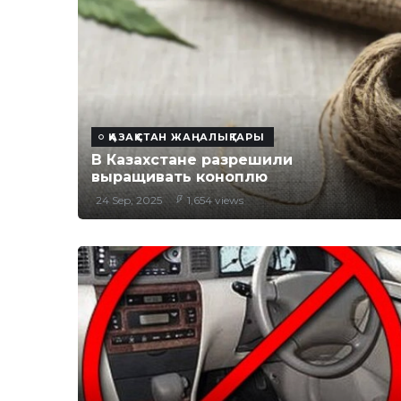
ҚАЗАҚСТАН ЖАҢАЛЫҚТАРЫ
В Казахстане разрешили
выращивать коноплю
24 Sep, 2025
1,654 views