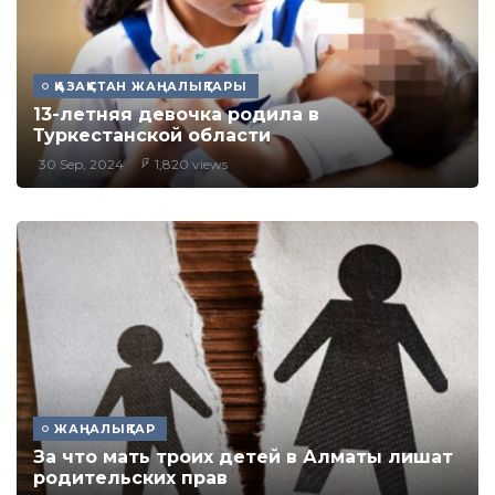
ҚАЗАҚСТАН ЖАҢАЛЫҚТАРЫ
13-летняя девочка родила в
Туркестанской области
30 Sep, 2024
1,820 views
ЖАҢАЛЫҚТАР
За что мать троих детей в Алматы лишат
родительских прав