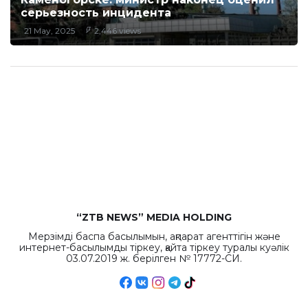
серьезность инцидента
21 May, 2025
2,446 views
“ZTB NEWS” MEDIA HOLDING
Мерзімді баспа басылымын, ақпарат агенттігін және
интернет-басылымды тіркеу, қайта тіркеу туралы куәлік
03.07.2019 ж. берілген № 17772-СИ.