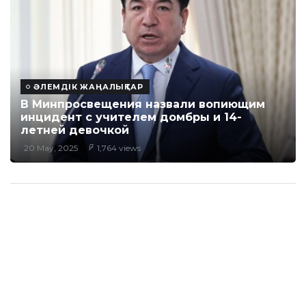
ӘЛЕМДІК ЖАҢАЛЫҚТАР
В Минпросвещения назвали вопиющим
инцидент с учителем домбры и 14-
летней девочкой
20 May, 2025
1,764 views