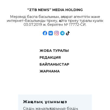
“ZTB NEWS” MEDIA HOLDING
Мерзімді баспа басылымын, ақпарат агенттігін және
интернет-басылымды тіркеу, қайта тіркеу туралы куәлік
03.07.2019 ж. берілген № 17772-СИ.
ЖОБА ТУРАЛЫ
РЕДАКЦИЯ
БАЙЛАНЫСТАР
ЖАРНАМА
Жаңалық ұсыныңыз
Сіздің жаңалықтарыңыз біздің