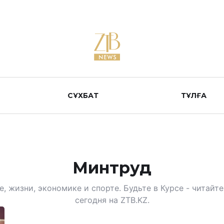
СҰХБАТ
ТҰЛҒА
Минтруд
, жизни, экономике и спорте. Будьте в Курсе - читай
сегодня на ZTB.KZ.