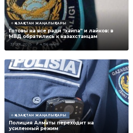
ҚАЗАҚСТАН ЖАҢАЛЫҚТАРЫ
Готовы на все ради “хайпа” и лайков: в
МВД обратились к казахстанцам
31 Oct, 2025
4,156 views
ҚАЗАҚСТАН ЖАҢАЛЫҚТАРЫ
Полиция Алматы переходит на
усиленный режим