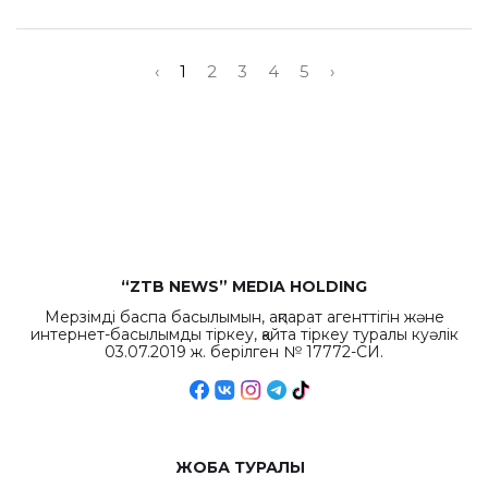
‹
1
2
3
4
5
›
“ZTB NEWS” MEDIA HOLDING
Мерзімді баспа басылымын, ақпарат агенттігін және
интернет-басылымды тіркеу, қайта тіркеу туралы куәлік
03.07.2019 ж. берілген № 17772-СИ.
ЖОБА ТУРАЛЫ