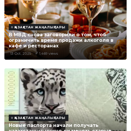
ҚАЗАҚСТАН ЖАҢАЛЫҚТАРЫ
В МВД снова заговорили о том, чтоб
ограничить время продажи алкоголя в
кафе и ресторанах
13 Oct, 2025
1,469 views
ҚАЗАҚСТАН ЖАҢАЛЫҚТАРЫ
Новые паспорта начали получать
казахстанцы: нужно ли менять старые