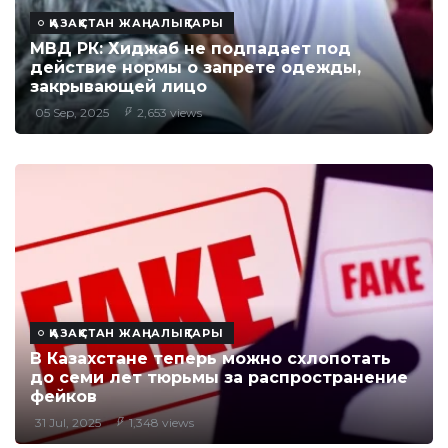
ҚАЗАҚСТАН ЖАҢАЛЫҚТАРЫ
МВД РК: Хиджаб не подпадает под
действие нормы о запрете одежды,
закрывающей лицо
05 Sep, 2025
2,653 views
ҚАЗАҚСТАН ЖАҢАЛЫҚТАРЫ
В Казахстане теперь можно схлопотать
до семи лет тюрьмы за распространение
фейков
31 Jul, 2025
1,348 views