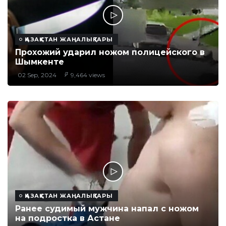
ҚАЗАҚСТАН ЖАҢАЛЫҚТАРЫ
Прохожий ударил ножом полицейского в
Шымкенте
02 Sep, 2024
9,464 views
ҚАЗАҚСТАН ЖАҢАЛЫҚТАРЫ
Ранее судимый мужчина напал с ножом
на подростка в Астане