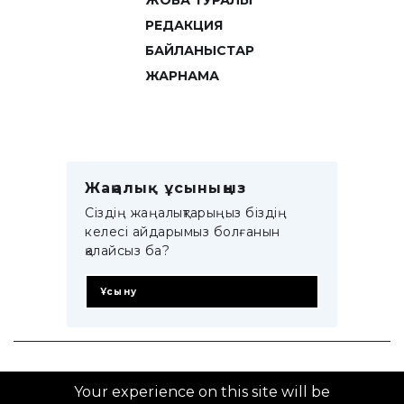
ЖОБА ТУРАЛЫ
РЕДАКЦИЯ
БАЙЛАНЫСТАР
ЖАРНАМА
Жаңалық ұсыныңыз
Сіздің жаңалықтарыңыз біздің
келесі айдарымыз болғанын
қалайсыз ба?
Ұсыну
© 2014–2025 ZTB.KZ
Your experience on this site will be