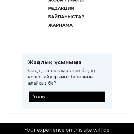
ЖОБА ТУРАЛЫ
РЕДАКЦИЯ
БАЙЛАНЫСТАР
ЖАРНАМА
Жаңалық ұсыныңыз
Сіздің жаңалықтарыңыз біздің
келесі айдарымыз болғанын
қалайсыз ба?
Ұсыну
© 2014–2025 ZTB.KZ
Your experience on this site will be