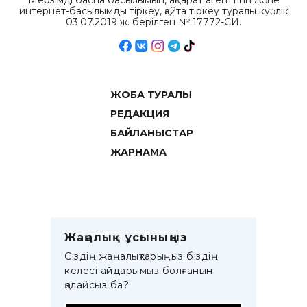
Мерзімді баспа басылымын, ақпарат агенттігін және
интернет-басылымды тіркеу, қайта тіркеу туралы куәлік
03.07.2019 ж. берілген № 17772-СИ.
ЖОБА ТУРАЛЫ
РЕДАКЦИЯ
БАЙЛАНЫСТАР
ЖАРНАМА
Жаңалық ұсыныңыз
Сіздің жаңалықтарыңыз біздің
келесі айдарымыз болғанын
қалайсыз ба?