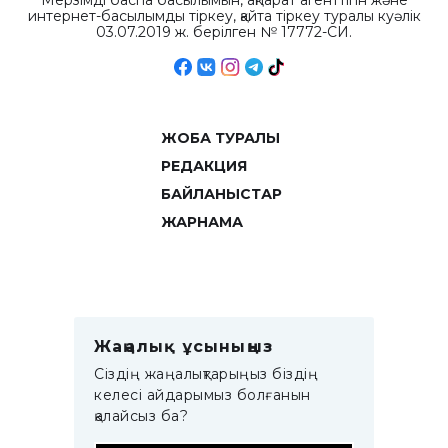
Мерзімді баспа басылымын, ақпарат агенттігін және
интернет-басылымды тіркеу, қайта тіркеу туралы куәлік
03.07.2019 ж. берілген № 17772-СИ.
ЖОБА ТУРАЛЫ
РЕДАКЦИЯ
БАЙЛАНЫСТАР
ЖАРНАМА
Жаңалық ұсыныңыз
Сіздің жаңалықтарыңыз біздің
келесі айдарымыз болғанын
қалайсыз ба?