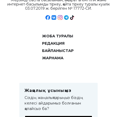
Мерзімді баспа басылымын, ақпарат агенттігін және
интернет-басылымды тіркеу, қайта тіркеу туралы куәлік
03.07.2019 ж. берілген № 17772-СИ.
ЖОБА ТУРАЛЫ
РЕДАКЦИЯ
БАЙЛАНЫСТАР
ЖАРНАМА
Жаңалық ұсыныңыз
Сіздің жаңалықтарыңыз біздің
келесі айдарымыз болғанын
қалайсыз ба?