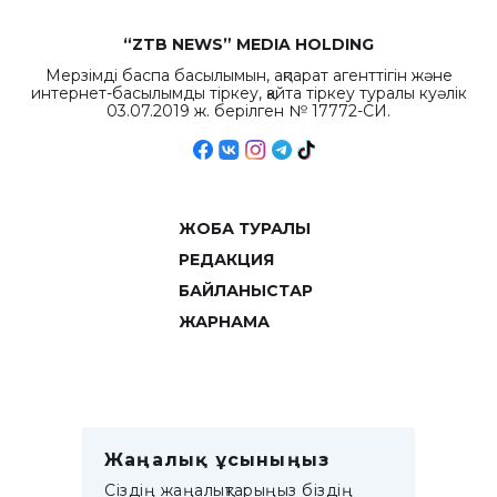
“ZTB NEWS” MEDIA HOLDING
Мерзімді баспа басылымын, ақпарат агенттігін және
интернет-басылымды тіркеу, қайта тіркеу туралы куәлік
03.07.2019 ж. берілген № 17772-СИ.
ЖОБА ТУРАЛЫ
РЕДАКЦИЯ
БАЙЛАНЫСТАР
ЖАРНАМА
Жаңалық ұсыныңыз
Сіздің жаңалықтарыңыз біздің