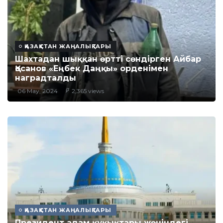
ҚАЗАҚСТАН ЖАҢАЛЫҚТАРЫ
Шахтадан шыққан өртті сөндірген Айбар
Қосанов «Еңбек Даңқы» орденімен
наградталды
06 May, 2024
2,365 views
ҚАЗАҚСТАН ЖАҢАЛЫҚТАРЫ
Президент адам құқықтары жөніндегі