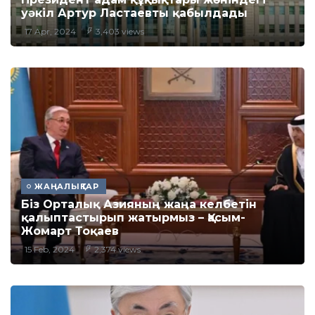
уәкіл Артур Ластаевты қабылдады
17 Apr, 2024
3,403 views
ЖАҢАЛЫҚТАР
Біз Орталық Азияның жаңа келбетін
қалыптастырып жатырмыз – Қасым-
Жомарт Тоқаев
15 Feb, 2024
2,374 views