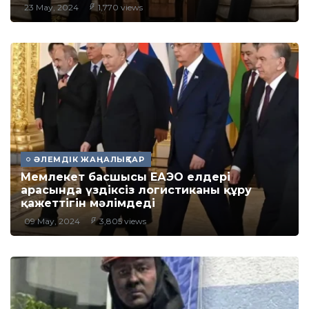
23 May, 2024
1,770 views
ӘЛЕМДІК ЖАҢАЛЫҚТАР
Мемлекет басшысы ЕАЭО елдері
арасында үздіксіз логистиканы құру
қажеттігін мәлімдеді
09 May, 2024
3,805 views