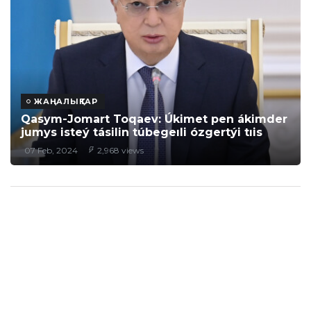
ЖАҢАЛЫҚТАР
Qasym-Jomart Toqaev: Úkimet pen ákimder
jumys isteý tásilin túbegeıli ózgertýi tıis
07 Feb, 2024
2,968 views