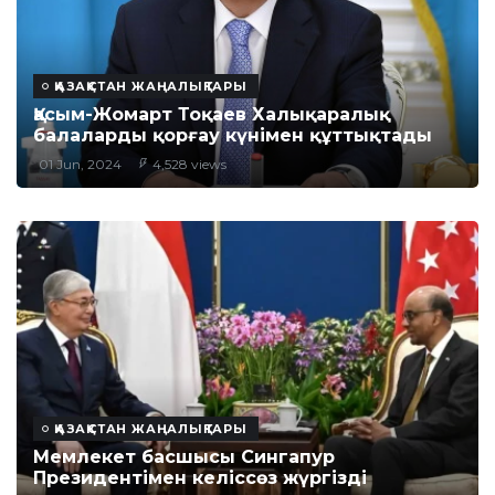
ҚАЗАҚСТАН ЖАҢАЛЫҚТАРЫ
Қасым-Жомарт Тоқаев Халықаралық
балаларды қорғау күнімен құттықтады
01 Jun, 2024
4,528 views
ҚАЗАҚСТАН ЖАҢАЛЫҚТАРЫ
Мемлекет басшысы Сингапур
Президентімен келіссөз жүргізді