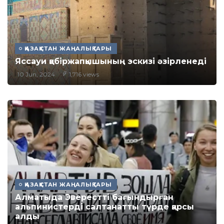
ҚАЗАҚСТАН ЖАҢАЛЫҚТАРЫ
Яссауи қабіржапқышының эскизі әзірленеді
10 Jun, 2024
1,716 views
ҚАЗАҚСТАН ЖАҢАЛЫҚТАРЫ
Алматыда Эверестті бағындырған
альпинистерді салтанатты түрде қарсы
алды