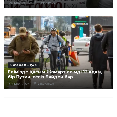
20 May, 2024
2,188 views
ЖАҢАЛЫҚТАР
Елімізде Қасым-Жомарт есімді 12 адам,
бір Путин, сегіз Байден бар
07 Mar, 2024
4,162 views