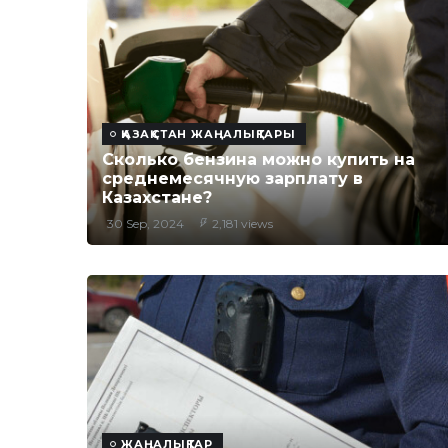
ҚАЗАҚСТАН ЖАҢАЛЫҚТАРЫ
Сколько бензина можно купить на
среднемесячную зарплату в
Казахстане?
30 Sep, 2024
2,181 views
ЖАҢАЛЫҚТАР