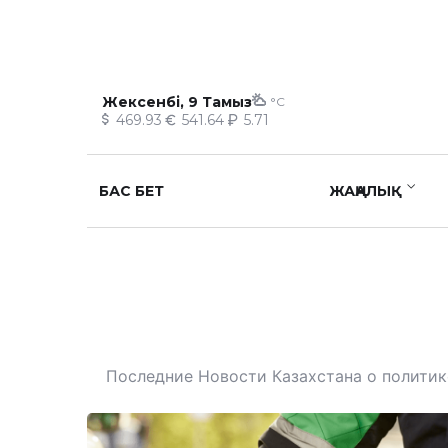
Жексенбі, 9 Тамыз
°C
469.93
541.64
5.71
БАС БЕТ
ЖАҢАЛЫҚ
Последние Новости Казахстана о политике