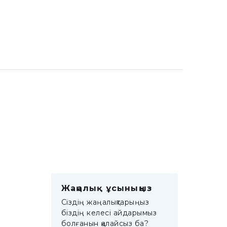
Жаңалық ұсыныңыз
Сіздің жаңалықтарыңыз
біздің келесі айдарымыз
болғанын қалайсыз ба?