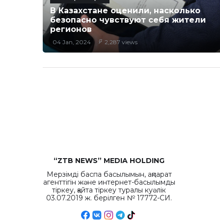
В Казахстане оценили, насколько
безопасно чувствуют себя жители
регионов
04 Jan, 2024
2,287 views
“ZTB NEWS” MEDIA HOLDING
Мерзімді баспа басылымын, ақпарат
агенттігін және интернет-басылымды
тіркеу, қайта тіркеу туралы куәлік
03.07.2019 ж. берілген № 17772-СИ.