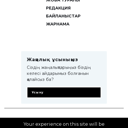
ЖОБА ТУРАЛЫ
РЕДАКЦИЯ
БАЙЛАНЫСТАР
ЖАРНАМА
Жаңалық ұсыныңыз
Сіздің жаңалықтарыңыз біздің
келесі айдарымыз болғанын
қалайсыз ба?
Ұсыну
© 2014–2025 ZTB.KZ
Your experience on this site will be