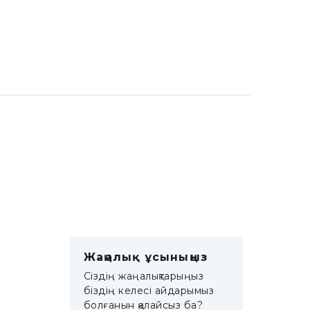
Жаңалық ұсыныңыз
Сіздің жаңалықтарыңыз
біздің келесі айдарымыз
болғанын қалайсыз ба?