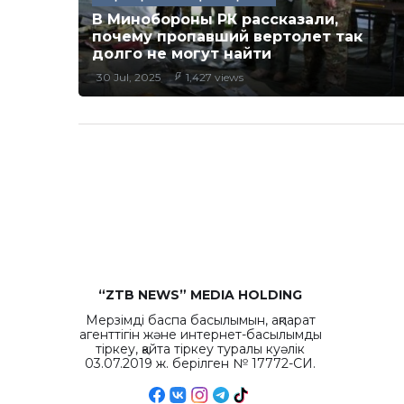
В Минобороны РК рассказали,
почему пропавший вертолет так
долго не могут найти
30 Jul, 2025
1,427 views
“ZTB NEWS” MEDIA HOLDING
Мерзімді баспа басылымын, ақпарат
агенттігін және интернет-басылымды
тіркеу, қайта тіркеу туралы куәлік
03.07.2019 ж. берілген № 17772-СИ.