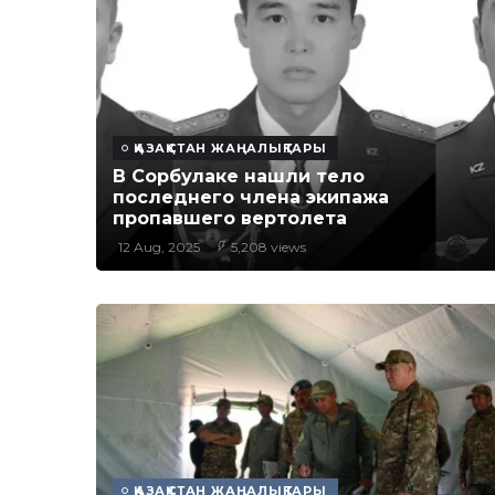
ҚАЗАҚСТАН ЖАҢАЛЫҚТАРЫ
В Сорбулаке нашли тело
последнего члена экипажа
пропавшего вертолета
12 Aug, 2025
5,208 views
ҚАЗАҚСТАН ЖАҢАЛЫҚТАРЫ