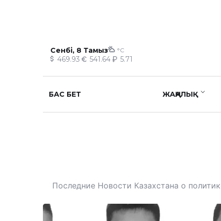
Сенбі, 8 Тамыз
°C
469.93
541.64
5.71
БАС БЕТ
ЖАҢАЛЫҚ
Последние Новости Казахстана о политике