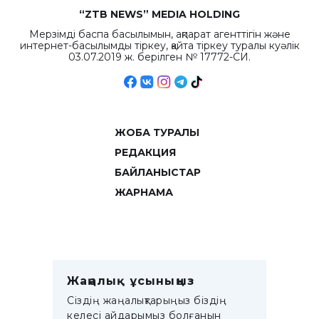
“ZTB NEWS” MEDIA HOLDING
Мерзімді баспа басылымын, ақпарат агенттігін және
интернет-басылымды тіркеу, қайта тіркеу туралы куәлік
03.07.2019 ж. берілген № 17772-СИ.
ЖОБА ТУРАЛЫ
РЕДАКЦИЯ
БАЙЛАНЫСТАР
ЖАРНАМА
Жаңалық ұсыныңыз
Сіздің жаңалықтарыңыз біздің
келесі айдарымыз болғанын