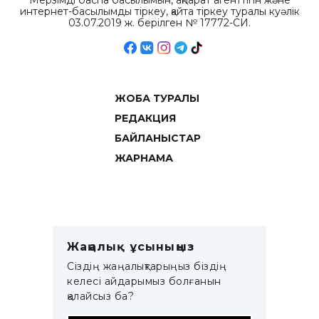
Мерзімді баспа басылымын, ақпарат агенттігін және
интернет-басылымды тіркеу, қайта тіркеу туралы куәлік
03.07.2019 ж. берілген № 17772-СИ.
ЖОБА ТУРАЛЫ
РЕДАКЦИЯ
БАЙЛАНЫСТАР
ЖАРНАМА
Жаңалық ұсыныңыз
Сіздің жаңалықтарыңыз біздің
келесі айдарымыз болғанын
қалайсыз ба?