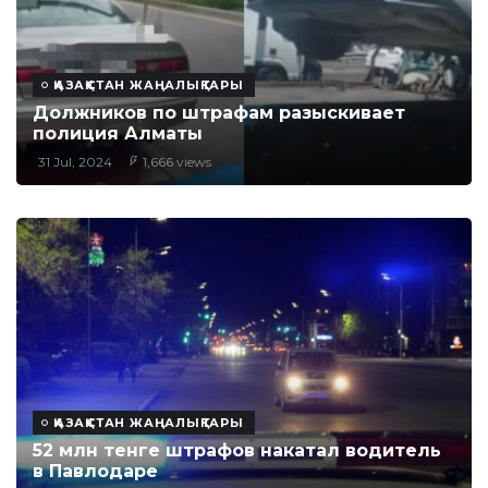
ҚАЗАҚСТАН ЖАҢАЛЫҚТАРЫ
Должников по штрафам разыскивает
полиция Алматы
31 Jul, 2024
1,666 views
ҚАЗАҚСТАН ЖАҢАЛЫҚТАРЫ
52 млн тенге штрафов накатал водитель
в Павлодаре