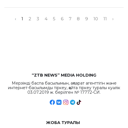
‹
1
2
3
4
5
6
7
8
9
10
11
›
“ZTB NEWS” MEDIA HOLDING
Мерзімді баспа басылымын, ақпарат агенттігін және
интернет-басылымды тіркеу, қайта тіркеу туралы куәлік
03.07.2019 ж. берілген № 17772-СИ.
ЖОБА ТУРАЛЫ