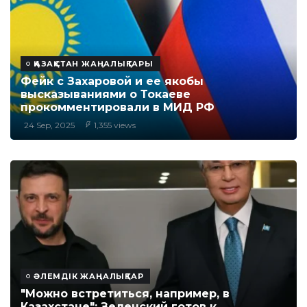
ҚАЗАҚСТАН ЖАҢАЛЫҚТАРЫ
Фейк с Захаровой и ее якобы
высказываниями о Токаеве
прокомментировали в МИД РФ
24 Sep, 2025
1,355 views
ӘЛЕМДІК ЖАҢАЛЫҚТАР
"Можно встретиться, например, в
Казахстане": Зеленский готов к