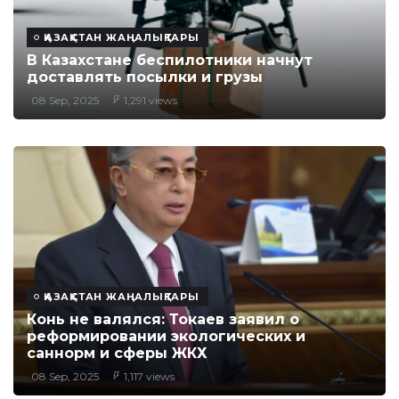
ҚАЗАҚСТАН ЖАҢАЛЫҚТАРЫ
В Казахстане беспилотники начнут
доставлять посылки и грузы
08 Sep, 2025
1,291 views
ҚАЗАҚСТАН ЖАҢАЛЫҚТАРЫ
Конь не валялся: Токаев заявил о
реформировании экологических и
саннорм и сферы ЖКХ
08 Sep, 2025
1,117 views