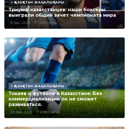
ҚАЗАҚСТАН ЖАҢАЛЫҚТАРЫ
Триумф казахстанцев: наши боксеры
выиграли общий зачет чемпионата мира
15 Sep, 2025
1,452 views
ҚАЗАҚСТАН ЖАҢАЛЫҚТАРЫ
Токаев о футболе в Казахстане: Без
коммерциализации он не сможет
развиваться.
08 Sep, 2025
2,880 views