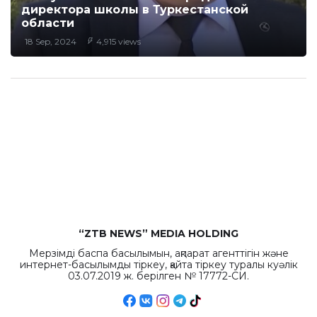
директора школы в Туркестанской
области
18 Sep, 2024
4,915 views
“ZTB NEWS” MEDIA HOLDING
Мерзімді баспа басылымын, ақпарат агенттігін және
интернет-басылымды тіркеу, қайта тіркеу туралы куәлік
03.07.2019 ж. берілген № 17772-СИ.