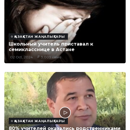
ҚАЗАҚСТАН ЖАҢАЛЫҚТАРЫ
Школьный учитель приставал к
семикласснице в Астане
02 Oct, 2024
3,003 views
ҚАЗАҚСТАН ЖАҢАЛЫҚТАРЫ
80% учителей оказались родственниками