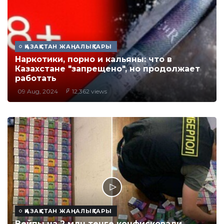
ҚАЗАҚСТАН ЖАҢАЛЫҚТАРЫ
Наркотики, порно и кальяны: что в
Казахстане "запрещено", но продолжает
работать
09 Aug, 2024
12,362 views
ҚАЗАҚСТАН ЖАҢАЛЫҚТАРЫ
Вейпы на 2 млн тенге конфисковали