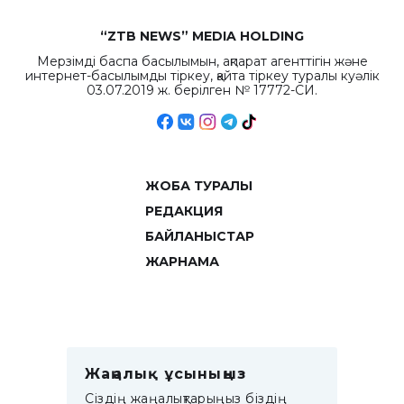
“ZTB NEWS” MEDIA HOLDING
Мерзімді баспа басылымын, ақпарат агенттігін және
интернет-басылымды тіркеу, қайта тіркеу туралы куәлік
03.07.2019 ж. берілген № 17772-СИ.
ЖОБА ТУРАЛЫ
РЕДАКЦИЯ
БАЙЛАНЫСТАР
ЖАРНАМА
Жаңалық ұсыныңыз
Сіздің жаңалықтарыңыз біздің