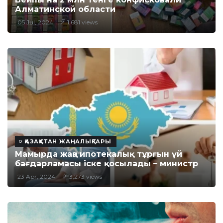
Алматинской области
05 Jul, 2024
1,681 views
ҚАЗАҚСТАН ЖАҢАЛЫҚТАРЫ
Мамырда жаңа ипотекалық тұрғын үй
бағдарламасы іске қосылады – министр
23 Apr, 2024
3,273 views