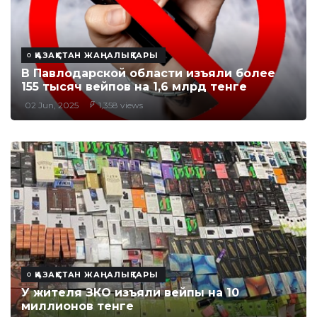
ҚАЗАҚСТАН ЖАҢАЛЫҚТАРЫ
В Павлодарской области изъяли более
155 тысяч вейпов на 1,6 млрд тенге
02 Jun, 2025
1,358 views
ҚАЗАҚСТАН ЖАҢАЛЫҚТАРЫ
У жителя ЗКО изъяли вейпы на 10
миллионов тенге