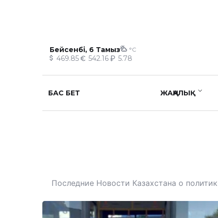
Бейсенбі, 6 Тамыз
°C
469.85
542.16
5.78
БАС БЕТ
ЖАҢАЛЫҚ
Последние Новости Казахстана о политике