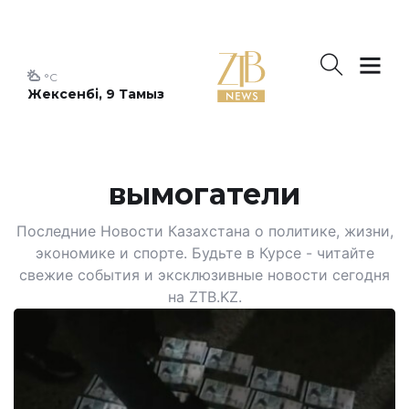
°C
Жексенбі, 9 Тамыз
вымогатели
Последние Новости Казахстана о политике, жизни,
экономике и спорте. Будьте в Курсе - читайте
свежие события и эксклюзивные новости сегодня
на ZTB.KZ.