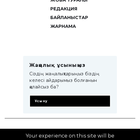
ЖОБА ТУРАЛЫ
РЕДАКЦИЯ
БАЙЛАНЫСТАР
ЖАРНАМА
Жаңалық ұсыныңыз
Сіздің жаңалықтарыңыз біздің
келесі айдарымыз болғанын
қалайсыз ба?
Ұсыну
© 2014–2025 ZTB.KZ
Your experience on this site will be