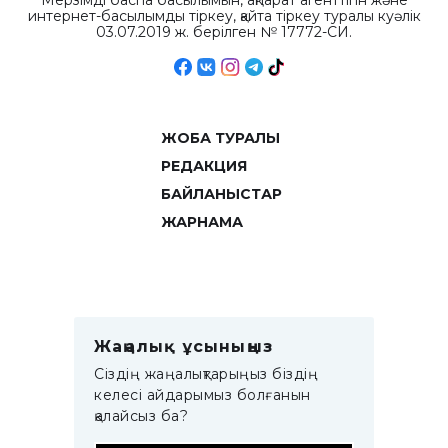
Мерзімді баспа басылымын, ақпарат агенттігін және
интернет-басылымды тіркеу, қайта тіркеу туралы куәлік
03.07.2019 ж. берілген № 17772-СИ.
ЖОБА ТУРАЛЫ
РЕДАКЦИЯ
БАЙЛАНЫСТАР
ЖАРНАМА
Жаңалық ұсыныңыз
Сіздің жаңалықтарыңыз біздің
келесі айдарымыз болғанын
қалайсыз ба?