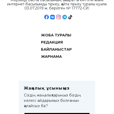
Мерзімді баспа басылымын, ақпарат агенттігін және
интернет-басылымды тіркеу, қайта тіркеу туралы куәлік
03.07.2019 ж. берілген № 17772-СИ.
ЖОБА ТУРАЛЫ
РЕДАКЦИЯ
БАЙЛАНЫСТАР
ЖАРНАМА
Жаңалық ұсыныңыз
Сіздің жаңалықтарыңыз біздің
келесі айдарымыз болғанын
қалайсыз ба?