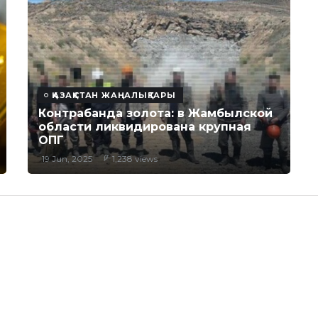
ҚАЗАҚСТАН ЖАҢАЛЫҚТАРЫ
Контрабанда золота: в Жамбылской
области ликвидирована крупная
ОПГ
19 Jun, 2025
1,238 views