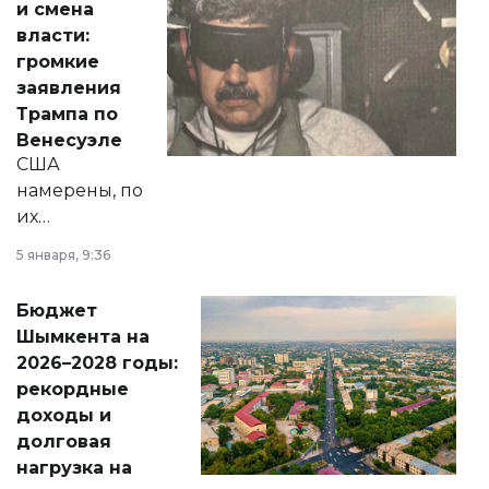
и смена
политических
власти:
реформах до
громкие
вопросов армии,
заявления
экономики и
Трампа по
личного здоровья.
Венесуэле
США
намерены, по
их
утверждению,
5 января, 9:36
принести
свободу
Бюджет
народу
Шымкента на
Венесуэлы.
2026–2028 годы:
рекордные
доходы и
долговая
нагрузка на