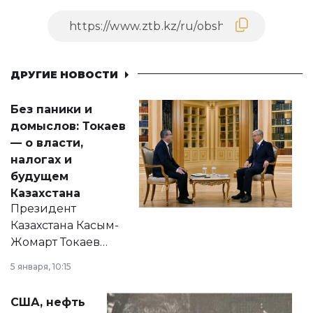
ДРУГИЕ НОВОСТИ
Без паники и
домыслов: Токаев
— о власти,
налогах и
будущем
Казахстана
Президент
Казахстана Касым-
Жомарт Токаев
прокомментировал
5 января, 10:15
сразу несколько
актуальных тем —
США, нефть
от слухов о