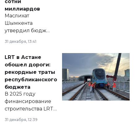
сотни
миллиардов
Маслихат
Шымкента
утвердил бюджет
города на 2026–
31 декабря, 13:41
2028 годы.
Соответствующий
LRT в Астане
документ
обошел дороги:
появился в базе
рекордные траты
нормативных
республиканского
правовых актов и
бюджета
на сайте маслихат
В 2025 году
города.
финансирование
строительства LRT
в Астане из
31 декабря, 12:39
республиканского
бюджета достигло
рекордных