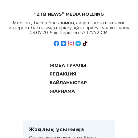
“ZTB NEWS” MEDIA HOLDING
Мерзімді баспа басылымын, ақпарат агенттігін және
интернет-басылымды тіркеу, қайта тіркеу туралы куәлік
03.07.2019 ж. берілген № 17772-СИ.
ЖОБА ТУРАЛЫ
РЕДАКЦИЯ
БАЙЛАНЫСТАР
ЖАРНАМА
Жаңалық ұсыныңыз