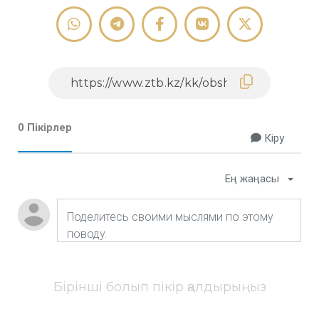
0 Пікірлер
Кіру
Ең жаңасы
Бірінші болып пікір қалдырыңыз