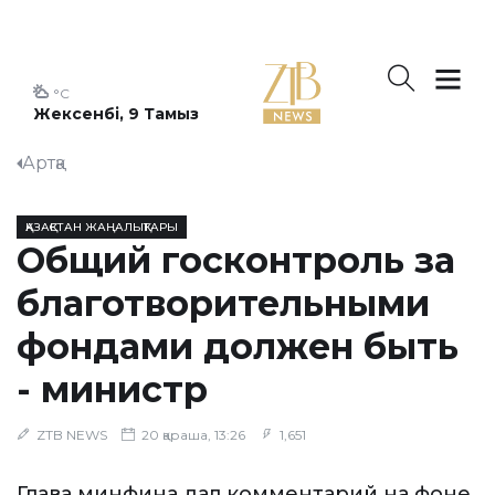
°C
Жексенбі, 9 Тамыз
Артқа
ҚАЗАҚСТАН ЖАҢАЛЫҚТАРЫ
Общий госконтроль за
благотворительными
фондами должен быть
- министр
ZTB NEWS
20 қараша, 13:26
1,651
Глава минфина дал комментарий на фоне