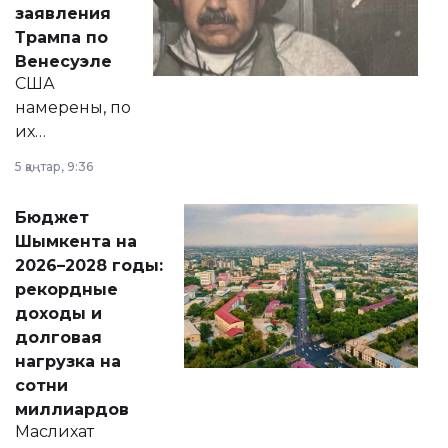
заявления
экономики и
Трампа по
личного здоровья.
Венесуэле
США
намерены, по
их
утверждению,
5 қаңтар, 9:36
принести
свободу
Бюджет
народу
Шымкента на
Венесуэлы.
2026–2028 годы:
рекордные
доходы и
долговая
нагрузка на
сотни
миллиардов
Маслихат