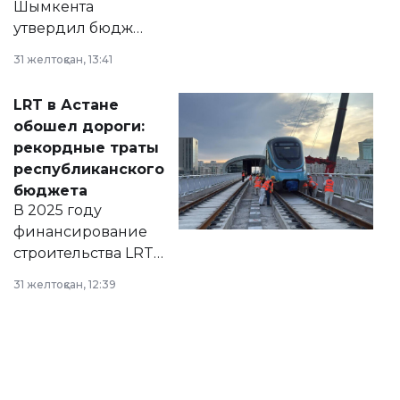
Шымкента
утвердил бюджет
города на 2026–
31 желтоқсан, 13:41
2028 годы.
Соответствующий
LRT в Астане
документ
обошел дороги:
появился в базе
рекордные траты
нормативных
республиканского
правовых актов и
бюджета
на сайте маслихат
В 2025 году
города.
финансирование
строительства LRT
в Астане из
31 желтоқсан, 12:39
республиканского
бюджета достигло
рекордных
объемов.