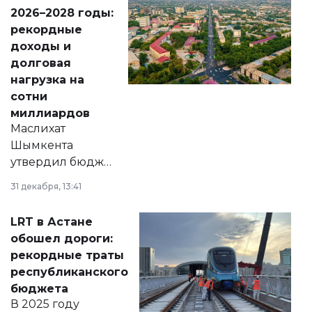
Венесуэлы.
2026–2028 годы:
рекордные
доходы и
долговая
нагрузка на
сотни
миллиардов
Маслихат
Шымкента
утвердил бюджет
города на 2026–
31 декабря, 13:41
2028 годы.
Соответствующий
LRT в Астане
документ
обошел дороги:
появился в базе
рекордные траты
нормативных
республиканского
правовых актов и
бюджета
на сайте маслихат
В 2025 году