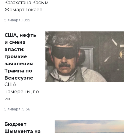
Казахстана Касым-
Жомарт Токаев
прокомментировал
5 января, 10:15
сразу несколько
актуальных тем —
США, нефть
от слухов о
и смена
политических
власти:
реформах до
громкие
вопросов армии,
заявления
экономики и
Трампа по
личного здоровья.
Венесуэле
США
намерены, по
их
утверждению,
5 января, 9:36
принести
свободу
Бюджет
народу
Шымкента на