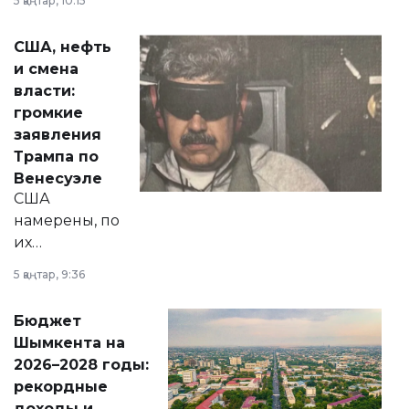
5 қаңтар, 10:15
сразу несколько
актуальных тем —
США, нефть
от слухов о
и смена
политических
власти:
реформах до
громкие
вопросов армии,
заявления
экономики и
Трампа по
личного здоровья.
Венесуэле
США
намерены, по
их
утверждению,
5 қаңтар, 9:36
принести
свободу
Бюджет
народу
Шымкента на
Венесуэлы.
2026–2028 годы:
рекордные
доходы и