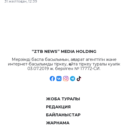
31 желтоқсан, 12:39
республиканского
бюджета достигло
рекордных
объемов.
“ZTB NEWS” MEDIA HOLDING
Мерзімді баспа басылымын, ақпарат агенттігін және
интернет-басылымды тіркеу, қайта тіркеу туралы куәлік
03.07.2019 ж. берілген № 17772-СИ.
ЖОБА ТУРАЛЫ
РЕДАКЦИЯ
БАЙЛАНЫСТАР
ЖАРНАМА