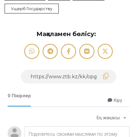
Ущерб Государству
Мақаламен бөлісу:
0 Пікірлер
Кіру
Ең жаңасы