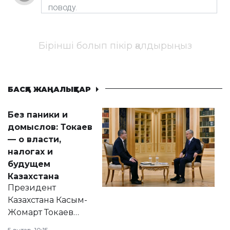
Бірінші болып пікір қалдырыңыз
БАСҚА ЖАҢАЛЫҚТАР
Без паники и
домыслов: Токаев
— о власти,
налогах и
будущем
Казахстана
Президент
Казахстана Касым-
Жомарт Токаев
прокомментировал