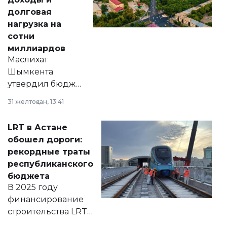
долговая
нагрузка на
сотни
миллиардов
Маслихат
Шымкента
утвердил бюджет
города на 2026–
31 желтоқсан, 13:41
2028 годы.
Соответствующий
LRT в Астане
документ
обошел дороги:
появился в базе
рекордные траты
нормативных
республиканского
правовых актов и
бюджета
на сайте маслихат
В 2025 году
города.
финансирование
строительства LRT
в Астане из