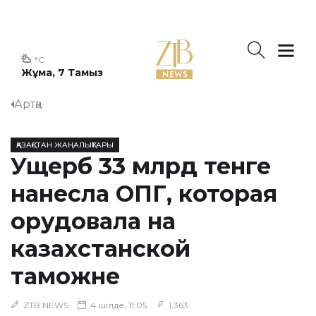
°C
Жұма, 7 Тамыз
Артқа
ҚАЗАҚСТАН ЖАҢАЛЫҚТАРЫ
Ущерб 33 млрд тенге
нанесла ОПГ, которая
орудовала на
казахстанской
таможне
ZTB NEWS
4 шілде, 11:05
1,363