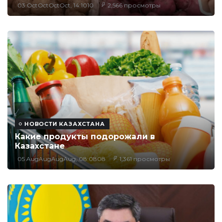
03 OctOctOctOct, 14:1010
2,566 просмотры
НОВОСТИ КАЗАХСТАНА
Какие продукты подорожали в
Казахстане
05 AugAugAugAug, 08:0808
1,361 просмотры