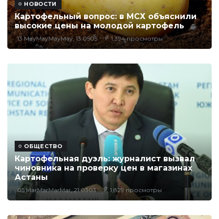
НОВОСТИ
Картофельный вопрос: в МСХ объяснили
высокие цены на молодой картофель
13 MayMayMayMay, 13:0505
1,394 просмотры
ОБЩЕСТВО
Картофельная дуэль: журналист вызвал
чиновника на проверку цен в магазинах
Астаны
05 MarMarMarMar, 21:0303
1,829 просмотры