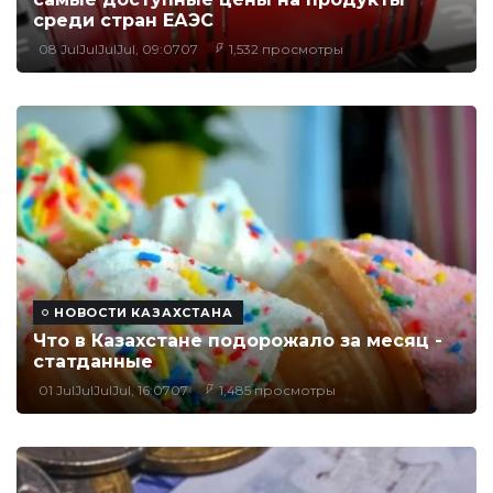
среди стран ЕАЭС
08 JulJulJulJul, 09:0707
1,532 просмотры
НОВОСТИ КАЗАХСТАНА
Что в Казахстане подорожало за месяц -
статданные
01 JulJulJulJul, 16:0707
1,485 просмотры