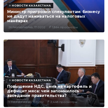
НОВОСТИ КАЗАХСТАНА
Министр пригрозил спекулянтам: бизнесу
не дадут наживаться на налоговых
манёврах
26 FebFebFebFeb, 17:0202
1,864 просмотры
НОВОСТИ КАЗАХСТАНА
Повышение НДС, цена на картофель и
дефицит мяса: чем запомнилось
заседание правительства?
11 FebFebFebFeb, 15:0202
2,448 просмотры