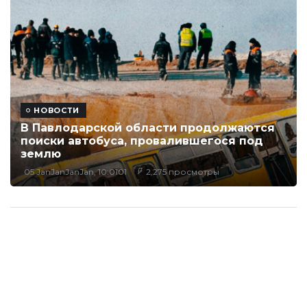
НОВОСТИ
В Павлодарской области продолжаются
поиски автобуса, провалившегося под
землю
05 JanJanJanJan, 10:0101
2,275 просмотры