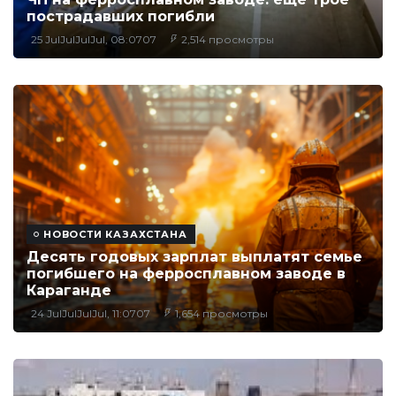
пострадавших погибли
25 JulJulJulJul, 08:0707
2,514 просмотры
НОВОСТИ КАЗАХСТАНА
Десять годовых зарплат выплатят семье
погибшего на ферросплавном заводе в
Караганде
24 JulJulJulJul, 11:0707
1,654 просмотры