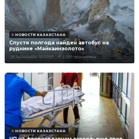
НОВОСТИ КАЗАХСТАНА
Спустя полгода найден автобус на
руднике «Майкаинзолото»
25 JulJulJulJul, 10:0707
2,001 просмотры
НОВОСТИ КАЗАХСТАНА
ЧП на ферросплавном заводе: еще трое