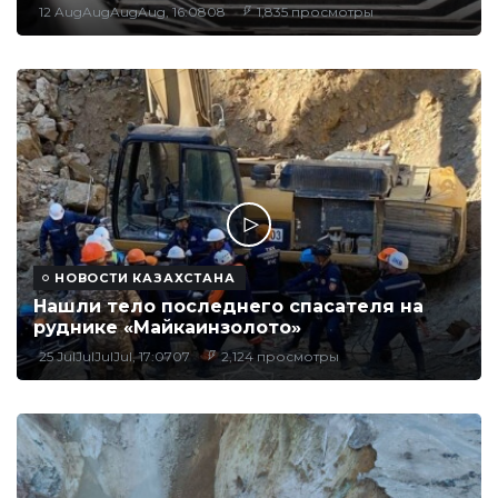
12 AugAugAugAug, 16:0808
1,835 просмотры
НОВОСТИ КАЗАХСТАНА
Нашли тело последнего спасателя на
руднике «Майкаинзолото»
25 JulJulJulJul, 17:0707
2,124 просмотры