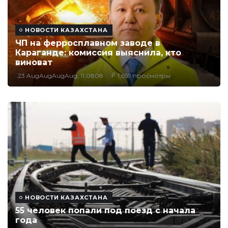
НОВОСТИ КАЗАХСТАНА
ЧП на ферросплавном заводе в
Караганде: комиссия выяснила, кто
виноват
23 AugAugAugAug, 11:0808
1,659 просмотры
НОВОСТИ КАЗАХСТАНА
55 человек попали под поезд с начала
года