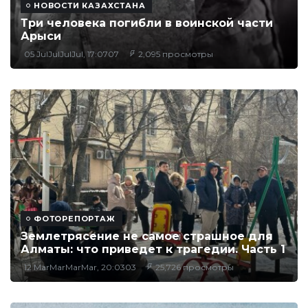
НОВОСТИ КАЗАХСТАНА
Три человека погибли в воинской части
Арыси
05 JulJulJulJul, 17:0707
2,095 просмотры
ФОТОРЕПОРТАЖ
Землетрясение не самое страшное для
Алматы: что приведет к трагедии. Часть 1
12 MarMarMarMar, 20:0303
25,726 просмотры