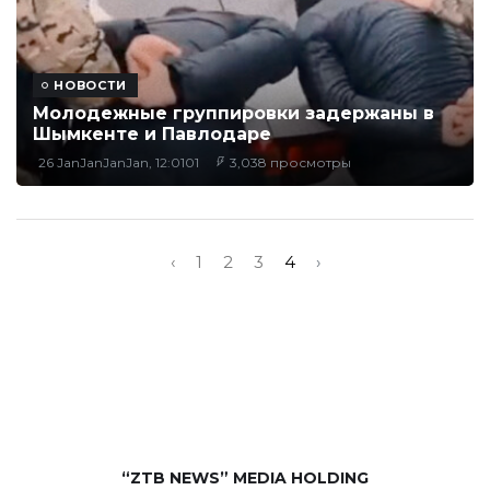
НОВОСТИ
Молодежные группировки задержаны в
Шымкенте и Павлодаре
26 JanJanJanJan, 12:0101
3,038 просмотры
‹
1
2
3
4
›
“ZTB NEWS” MEDIA HOLDING