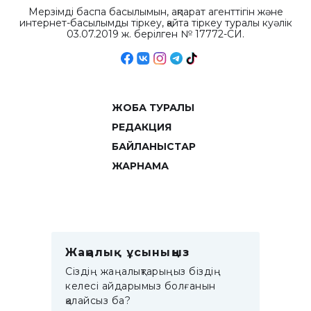
Мерзімді баспа басылымын, ақпарат агенттігін және
интернет-басылымды тіркеу, қайта тіркеу туралы куәлік
03.07.2019 ж. берілген № 17772-СИ.
ЖОБА ТУРАЛЫ
РЕДАКЦИЯ
БАЙЛАНЫСТАР
ЖАРНАМА
Жаңалық ұсыныңыз
Сіздің жаңалықтарыңыз біздің
келесі айдарымыз болғанын
қалайсыз ба?