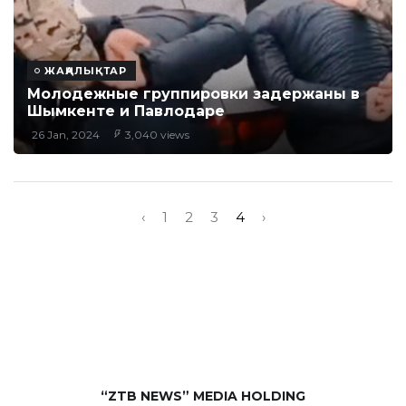
ЖАҢАЛЫҚТАР
Молодежные группировки задержаны в
Шымкенте и Павлодаре
26 Jan, 2024
3,040 views
‹
1
2
3
4
›
“ZTB NEWS” MEDIA HOLDING