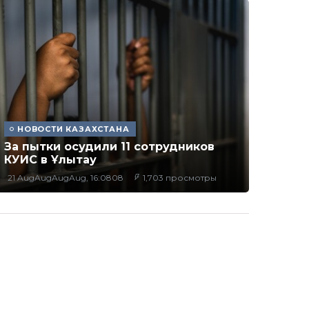
НОВОСТИ КАЗАХСТАНА
За пытки осудили 11 сотрудников
КУИС в Ұлытау
21 AugAugAugAug, 16:0808
1,703 просмотры