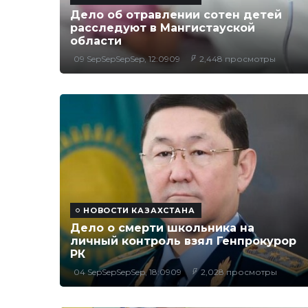
Дело об отравлении сотен детей
расследуют в Мангистауской
области
09 SepSepSepSep, 12:0909
2,448 просмотры
НОВОСТИ КАЗАХСТАНА
Дело о смерти школьника на
личный контроль взял Генпрокурор
РК
04 SepSepSepSep, 18:0909
2,028 просмотры