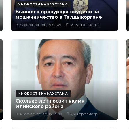
НОВОСТИ КАЗАХСТАНА
Бывшего прокурора осудили за
мошенничество в Талдыкоргане
05 SepSepSepSep, 19:0909
1,898 просмотры
НОВОСТИ КАЗАХСТАНА
Сколько лет грозит акиму
Илийского района
04 SepSepSepSep, 13:0909
3,361 просмотры