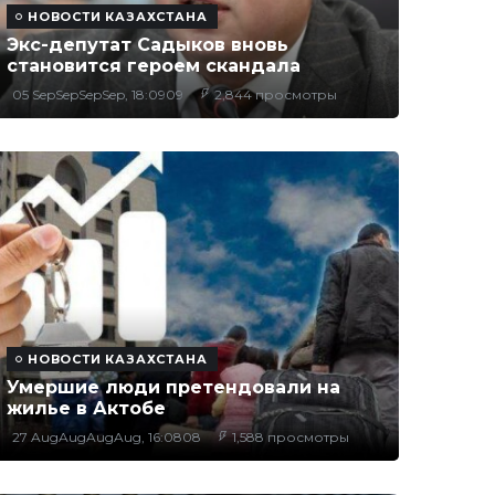
НОВОСТИ КАЗАХСТАНА
Экс-депутат Садыков вновь
становится героем скандала
05 SepSepSepSep, 18:0909
2,844 просмотры
НОВОСТИ КАЗАХСТАНА
Умершие люди претендовали на
жилье в Актобе
27 AugAugAugAug, 16:0808
1,588 просмотры