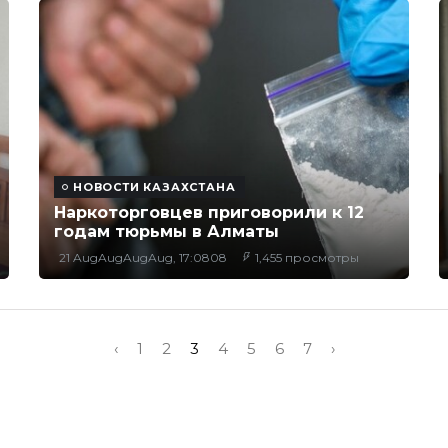
НОВОСТИ КАЗАХСТАНА
Наркоторговцев приговорили к 12
годам тюрьмы в Алматы
21 AugAugAugAug, 17:0808
1,455 просмотры
‹
1
2
3
4
5
6
7
›