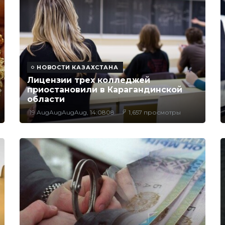
НОВОСТИ КАЗАХСТАНА
Лицензии трех колледжей
приостановили в Карагандинской
области
19 AugAugAugAug, 14:0808
1,657 просмотры