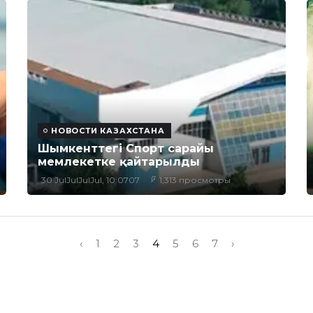
НОВОСТИ КАЗАХСТАНА
Шымкенттегі Спорт сарайы
мемлекетке қайтарылды
30 JulJulJulJul, 10:0707
1,313 просмотры
‹
1
2
3
4
5
6
7
›