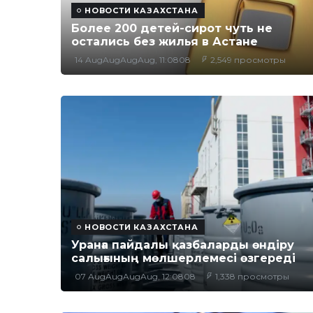
НОВОСТИ КАЗАХСТАНА
Более 200 детей-сирот чуть не
остались без жилья в Астане
14 AugAugAugAug, 11:0808
2,549 просмотры
НОВОСТИ КАЗАХСТАНА
Уранға пайдалы қазбаларды өндіру
салығының мөлшерлемесі өзгереді
07 AugAugAugAug, 12:0808
1,338 просмотры