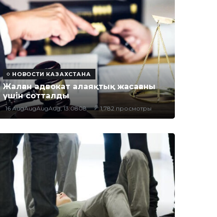
НОВОСТИ КАЗАХСТАНА
Жалған адвокат алаяқтық жасағаны
үшін сотталды
16 AugAugAugAug, 13:0808
1,782 просмотры