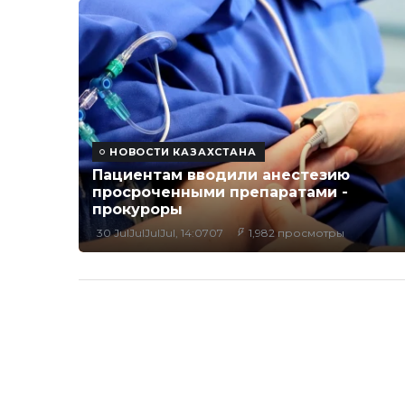
НОВОСТИ КАЗАХСТАНА
Пациентам вводили анестезию
просроченными препаратами -
прокуроры
30 JulJulJulJul, 14:0707
1,982 просмотры