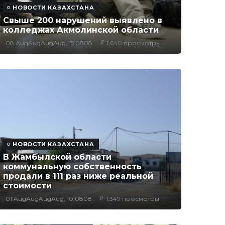
НОВОСТИ КАЗАХСТАНА
Свыше 200 нарушений выявлено в
колледжах Акмолинской области
08 AugAugAugAug, 15:0808
1,640 просмотры
НОВОСТИ КАЗАХСТАНА
В Жамбылской области
коммунальную собственность
продали в 111 раз ниже реальной
стоимости
01 AugAugAugAug, 10:0808
1,349 просмотры