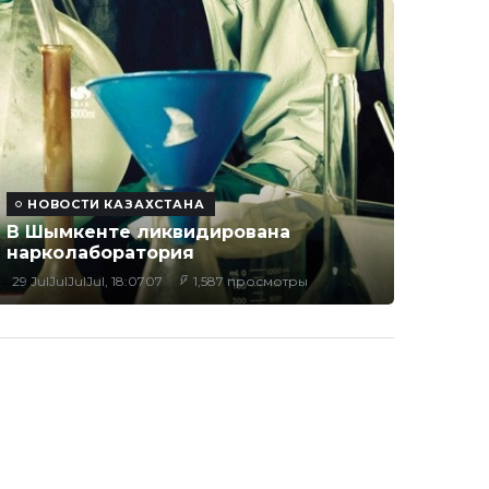
НОВОСТИ КАЗАХСТАНА
В Шымкенте ликвидирована
нарколаборатория
29 JulJulJulJul, 18:0707
1,587 просмотры