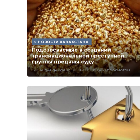
НОВОСТИ КАЗАХСТАНА
Подозреваемые в создании
транснациональной преступной
группы преданы суду
20 AugAugAugAug, 10:0808
1,469 просмотры