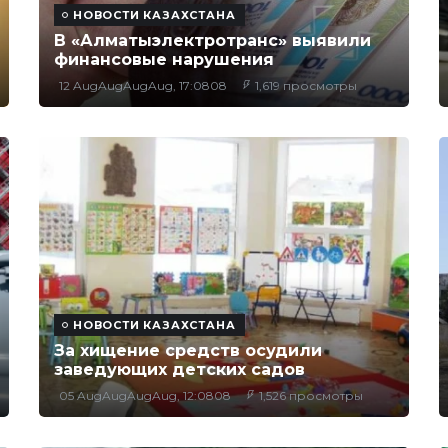
НОВОСТИ КАЗАХСТАНА
В «Алматыэлектротранс» выявили
финансовые нарушения
12 AugAugAugAug, 17:0808
1,619 просмотры
НОВОСТИ КАЗАХСТАНА
За хищение средств осудили
заведующих детских садов
05 AugAugAugAug, 12:0808
1,526 просмотры