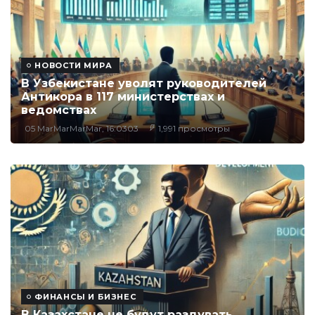
НОВОСТИ МИРА
В Узбекистане уволят руководителей
Антикора в 117 министерствах и
ведомствах
05 MarMarMarMar, 16:0303
1,991 просмотры
ФИНАНСЫ И БИЗНЕС
В Казахстане не будут раздувать