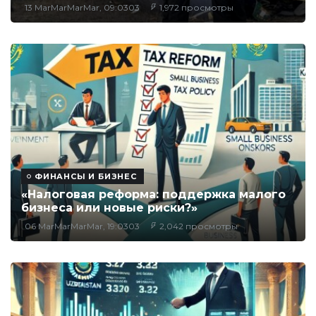
13 MarMarMarMar, 09:0303
1,972 просмотры
ФИНАНСЫ И БИЗНЕС
«Налоговая реформа: поддержка малого
бизнеса или новые риски?»
06 MarMarMarMar, 19:0303
2,042 просмотры