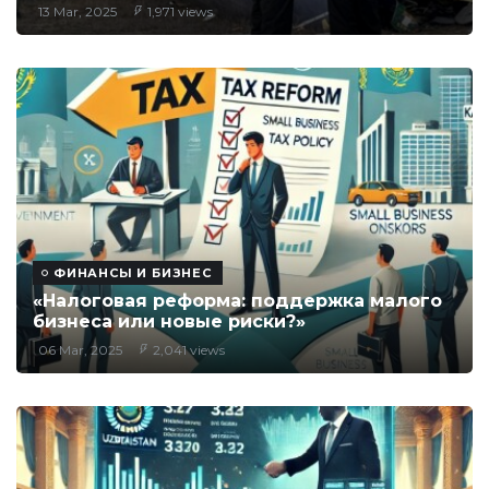
13 Mar, 2025
1,971 views
ФИНАНСЫ И БИЗНЕС
«Налоговая реформа: поддержка малого
бизнеса или новые риски?»
06 Mar, 2025
2,041 views