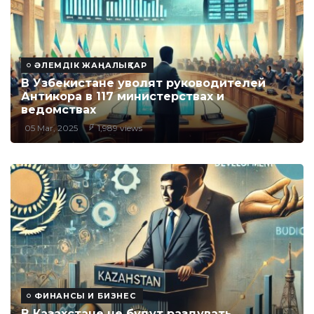
ӘЛЕМДІК ЖАҢАЛЫҚТАР
В Узбекистане уволят руководителей
Антикора в 117 министерствах и
ведомствах
05 Mar, 2025
1,989 views
ФИНАНСЫ И БИЗНЕС
В Казахстане не будут раздувать