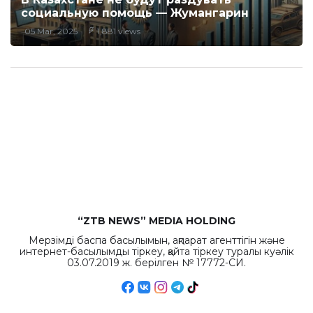
социальную помощь — Жумангарин
05 Mar, 2025
1,881 views
“ZTB NEWS” MEDIA HOLDING
Мерзімді баспа басылымын, ақпарат агенттігін және
интернет-басылымды тіркеу, қайта тіркеу туралы куәлік
03.07.2019 ж. берілген № 17772-СИ.