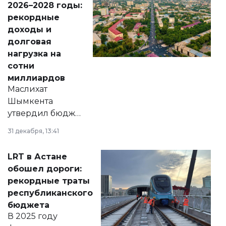
2026–2028 годы:
рекордные
доходы и
долговая
нагрузка на
сотни
миллиардов
Маслихат
Шымкента
утвердил бюджет
города на 2026–
31 декабря, 13:41
2028 годы.
Соответствующий
LRT в Астане
документ
обошел дороги:
появился в базе
рекордные траты
нормативных
республиканского
правовых актов и
бюджета
на сайте маслихат
В 2025 году
города.