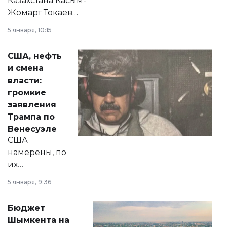
Казахстана Касым-
Жомарт Токаев
прокомментировал
5 января, 10:15
сразу несколько
актуальных тем —
США, нефть
от слухов о
и смена
политических
власти:
реформах до
громкие
вопросов армии,
заявления
экономики и
Трампа по
личного здоровья.
Венесуэле
США
намерены, по
их
утверждению,
5 января, 9:36
принести
свободу
Бюджет
народу
Шымкента на
Венесуэлы.