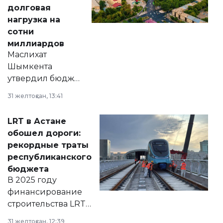
долговая
нагрузка на
сотни
миллиардов
Маслихат
Шымкента
утвердил бюджет
города на 2026–
31 желтоқсан, 13:41
2028 годы.
Соответствующий
LRT в Астане
документ
обошел дороги:
появился в базе
рекордные траты
нормативных
республиканского
правовых актов и
бюджета
на сайте маслихат
В 2025 году
города.
финансирование
строительства LRT
в Астане из
31 желтоқсан, 12:39