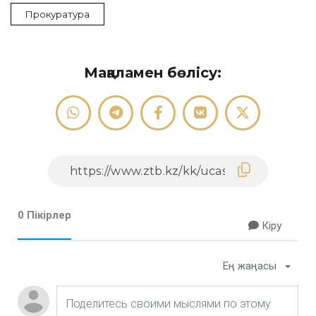
Прокуратура
Мақаламен бөлісу:
0 Пікірлер
Кіру
Ең жаңасы