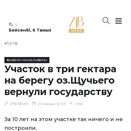
°C
Бейсенбі, 6 Тамыз
Артқа
ҚАЗАҚСТАН ЖАҢАЛЫҚТАРЫ
Участок в три гектара
на берегу оз.Щучьего
вернули государству
ZTB NEWS
22 мамыр, 12:03
1,345
За 10 лет на этом участке так ничего и не
построили.