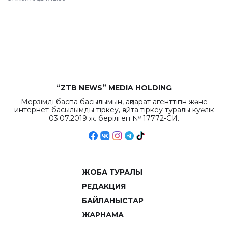
республиканского
бюджета достигло
рекордных
объемов.
“ZTB NEWS” MEDIA HOLDING
Мерзімді баспа басылымын, ақпарат агенттігін және
интернет-басылымды тіркеу, қайта тіркеу туралы куәлік
03.07.2019 ж. берілген № 17772-СИ.
ЖОБА ТУРАЛЫ
РЕДАКЦИЯ
БАЙЛАНЫСТАР
ЖАРНАМА