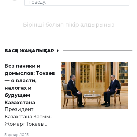
Бірінші болып пікір қалдырыңыз
БАСҚА ЖАҢАЛЫҚТАР
Без паники и
домыслов: Токаев
— о власти,
налогах и
будущем
Казахстана
Президент
Казахстана Касым-
Жомарт Токаев
прокомментировал
5 қаңтар, 10:15