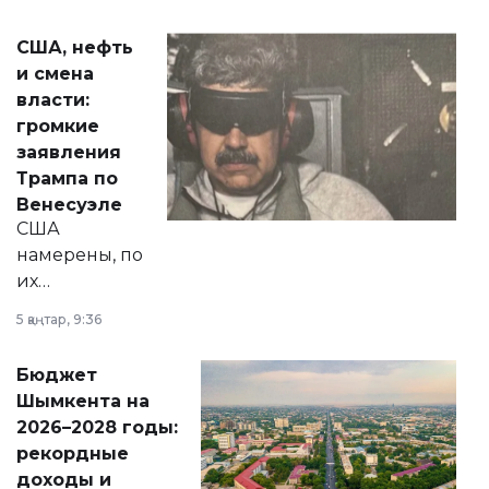
сразу несколько
актуальных тем —
США, нефть
от слухов о
и смена
политических
власти:
реформах до
громкие
вопросов армии,
заявления
экономики и
Трампа по
личного здоровья.
Венесуэле
США
намерены, по
их
утверждению,
5 қаңтар, 9:36
принести
свободу
Бюджет
народу
Шымкента на
Венесуэлы.
2026–2028 годы:
рекордные
доходы и