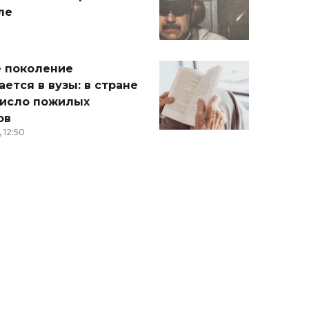
ле
 поколение
ется в вузы: в стране
число пожилых
ов
 12:50