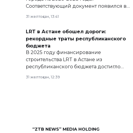
Соответствующий документ появился в
базе нормативных правовых актов и на
31 желтоқсан, 13:41
сайте маслихат города.
LRT в Астане обошел дороги:
рекордные траты республиканского
бюджета
В 2025 году финансирование
строительства LRT в Астане из
республиканского бюджета достигло
рекордных объемов.
31 желтоқсан, 12:39
“ZTB NEWS” MEDIA HOLDING