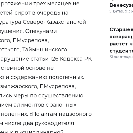
протяжении трех месяцев не
Венесуэ
5 қаңтар, 9:36
етей-сирот в очередь на
куратура Северо-Казахстанской
Старшее
арушения. Опекунами
возвраща
ого, Г.Мусрепова,
растет 
тского, Тайыншинского
студент
31 желтоқсан,
арушение статьи 126 Кодекса РК
системной основе не
ию и содержанию подопечных.
зылжарского, Г.Мусрепова,
лись меры по осуществлению
нием алиментов с законных
нолетних. «По актам надзорного
ом числе два руководителя
ены к дисциплинарной