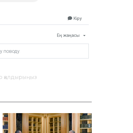
Кіру
Ең жаңасы
ір қалдырыңыз