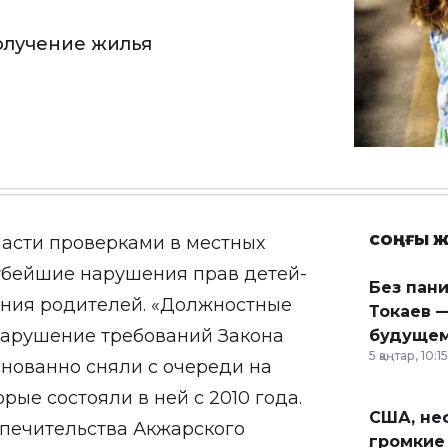
олучение жилья
СОҢҒЫ Ж
асти проверками в местных
убейшие нарушения прав детей-
Без пан
чения родителей. «Должностные
Токаев —
нарушение требований Закона
будущем
5 қаңтар, 10:15
нованно сняли с очереди на
рые состояли в ней с 2010 года.
США, неф
опечительства Акжарского
громкие