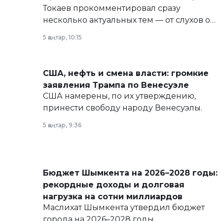
Токаев прокомментировал сразу
несколько актуальных тем — от слухов о
политических реформах до вопросов
5 қаңтар, 10:15
армии, экономики и личного здоровья.
США, нефть и смена власти: громкие
заявления Трампа по Венесуэле
США намерены, по их утверждению,
принести свободу народу Венесуэлы.
5 қаңтар, 9:36
Бюджет Шымкента на 2026–2028 годы:
рекордные доходы и долговая
нагрузка на сотни миллиардов
Маслихат Шымкента утвердил бюджет
города на 2026–2028 годы.