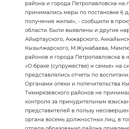
района и города Петропавловска на 
принимались меры по постановке 6 д
получение жилья», - сообщили в про
области. Были выявлены и другие н
Айыртауского, Акжарского, Аккайынск
Кызылжарского, М.Жумабаева, Мамлю
районов и города Петропавловска в н
«О браке (супружестве) и семье» на 
представлялись отчеты по воспитан
Органами опеки и попечительства Кы
Тимирязевского районов не принима
контроля за принудительным взыска
представителей в пользу несовершен
органа восемь должностных лиц, в т
отдела образования района привлеч