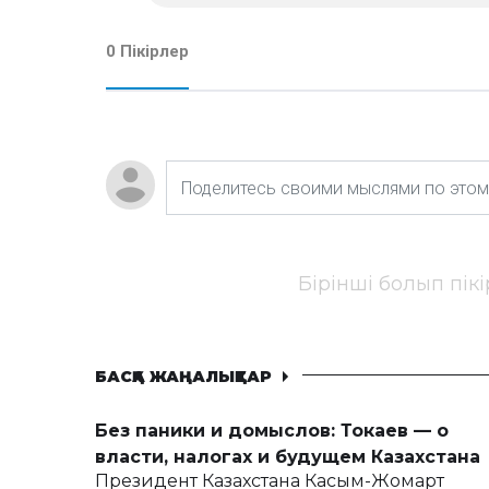
0 Пікірлер
Бірінші болып пік
БАСҚА ЖАҢАЛЫҚТАР
Без паники и домыслов: Токаев — о
власти, налогах и будущем Казахстана
Президент Казахстана Касым-Жомарт