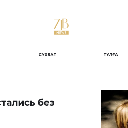
СҰХБАТ
ТҰЛҒА
стались без