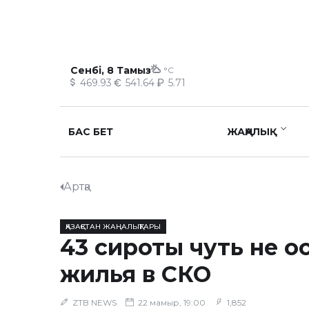
Сенбі, 8 Тамыз
°C
469.93
541.64
5.71
БАС БЕТ
ЖАҢАЛЫҚ
Артқа
ҚАЗАҚСТАН ЖАҢАЛЫҚТАРЫ
43 сироты чуть не о
жилья в СКО
ZTB NEWS
22 мамыр, 19:00
1,852