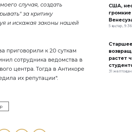
моего случая, создать
США, неф
громкие
рывать" за критику
Венесуэ
уя и искажая законы нашей
5 қаңтар, 9:36
Старшее
а приговорили к 20 суткам
возвраща
растет 
бвинил сотрудника ведомства в
студент
ового центра. Тогда в Антикоре
31 желтоқсан,
едила их репутации".
ор