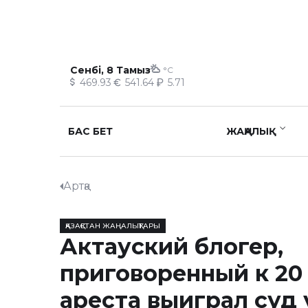
Сенбі, 8 Тамыз
°C
469.93
541.64
5.71
БАС БЕТ
ЖАҢАЛЫҚ
Артқа
ҚАЗАҚСТАН ЖАҢАЛЫҚТАРЫ
Актауский блогер,
приговоренный к 20
ареста выиграл суд 