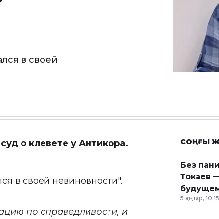
ался в своей
СОҢҒЫ Ж
суд о клевете у Антикора.
Без пан
Токаев —
лся в своей невиновности".
будущем
5 қаңтар, 10:15
уацию по справедливости, и