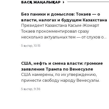
БАСҚА ЖАҢАЛЫҚТАР
Без паники и домыслов: Токаев — о
власти, налогах и будущем Казахстана
Президент Казахстана Касым-Жомарт
Токаев прокомментировал сразу
несколько актуальных тем — от слухов о
политических реформах до вопросов
5 қаңтар, 10:15
армии, экономики и личного здоровья.
США, нефть и смена власти: громкие
заявления Трампа по Венесуэле
США намерены, по их утверждению,
принести свободу народу Венесуэлы.
5 қаңтар, 9:36