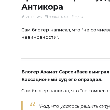
Антикора
ZTB NEWS
9 қазан, 16:40
2,364
Сам блогер написал, что "не сомнев
невиновности".
Блогер Азамат Сарсенбаев выиграл 
Кассационный суд его оправдал.
Сам блогер написал, что "не сомнева
“Рад, что удалось решить сит