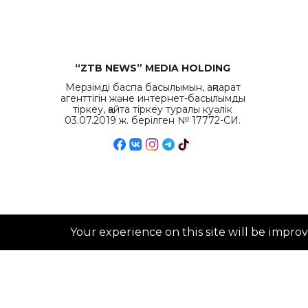
“ZTB NEWS” MEDIA HOLDING
Мерзімді баспа басылымын, ақпарат
агенттігін және интернет-басылымды
тіркеу, қайта тіркеу туралы куәлік
03.07.2019 ж. берілген № 17772-СИ.
Your experience on this site will be impro