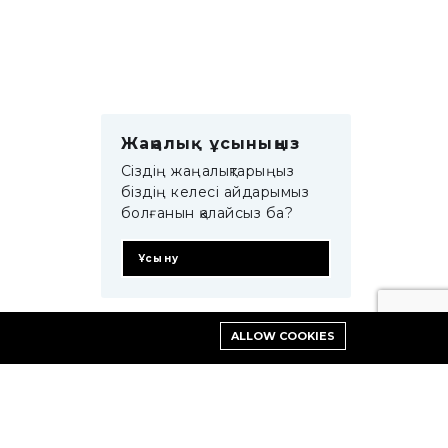
Жаңалық ұсыныңыз
Сіздің жаңалықтарыңыз
біздің келесі айдарымыз
болғанын қалайсыз ба?
Ұсыну
ALLOW COOKIES