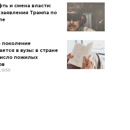
ть и смена власти:
 заявления Трампа по
ле
 поколение
ется в вузы: в стране
число пожилых
ов
 12:50