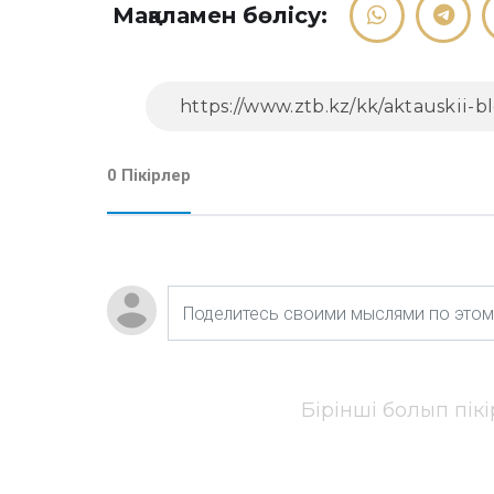
Мақаламен бөлісу:
0 Пікірлер
Бірінші болып пік