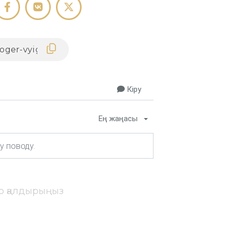
Кіру
Ең жаңасы
ір қалдырыңыз