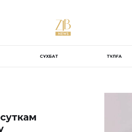
СҰХБАТ
ТҰЛҒА
 суткам
у