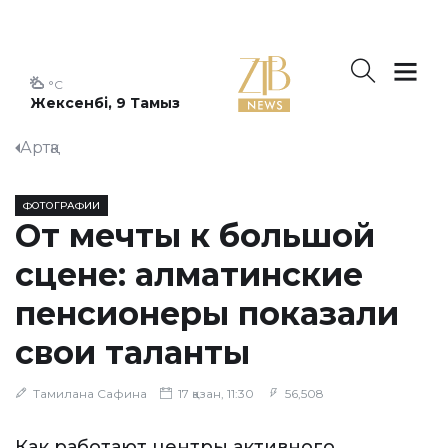
°C
Жексенбі, 9 Тамыз
Артқа
ФОТОГРАФИИ
От мечты к большой
сцене: алматинские
пенсионеры показали
свои таланты
Тамилана Сафина
17 қазан, 11:30
56,508
Как работают центры активного