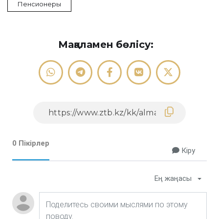
Пенсионеры
Мақаламен бөлісу:
0 Пікірлер
Кіру
Ең жаңасы