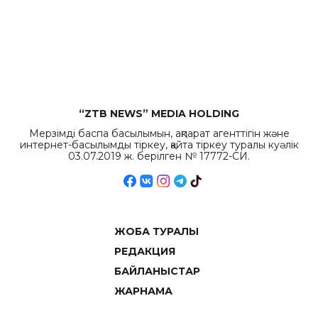
бюджета достигло
рекордных
объемов.
“ZTB NEWS” MEDIA HOLDING
Мерзімді баспа басылымын, ақпарат агенттігін және
интернет-басылымды тіркеу, қайта тіркеу туралы куәлік
03.07.2019 ж. берілген № 17772-СИ.
ЖОБА ТУРАЛЫ
РЕДАКЦИЯ
БАЙЛАНЫСТАР
ЖАРНАМА