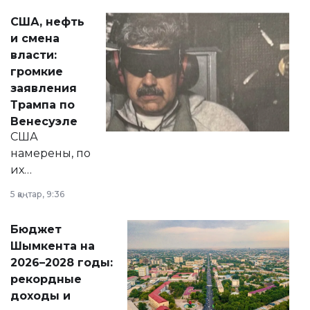
актуальных тем —
США, нефть
от слухов о
и смена
политических
власти:
реформах до
громкие
вопросов армии,
заявления
экономики и
Трампа по
личного здоровья.
Венесуэле
США
намерены, по
их
утверждению,
5 қаңтар, 9:36
принести
свободу
Бюджет
народу
Шымкента на
Венесуэлы.
2026–2028 годы:
рекордные
доходы и