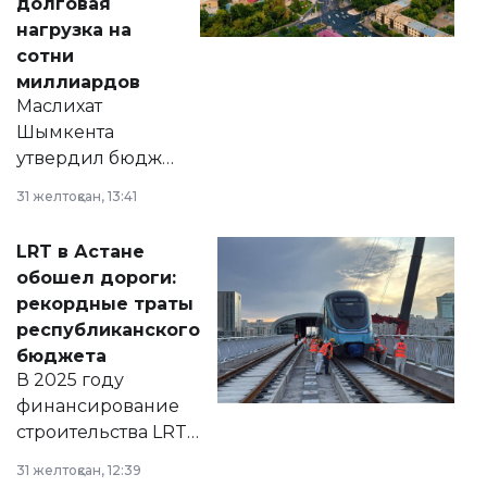
долговая
нагрузка на
сотни
миллиардов
Маслихат
Шымкента
утвердил бюджет
города на 2026–
31 желтоқсан, 13:41
2028 годы.
Соответствующий
LRT в Астане
документ
обошел дороги:
появился в базе
рекордные траты
нормативных
республиканского
правовых актов и
бюджета
на сайте маслихат
В 2025 году
города.
финансирование
строительства LRT
в Астане из
31 желтоқсан, 12:39
республиканского