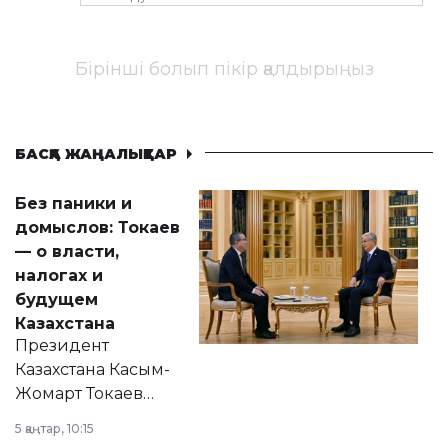
Бірінші болып пікір қалдырыңыз
БАСҚА ЖАҢАЛЫҚТАР
Без паники и
домыслов: Токаев
— о власти,
налогах и
будущем
Казахстана
Президент
Казахстана Касым-
Жомарт Токаев
прокомментировал
5 қаңтар, 10:15
сразу несколько