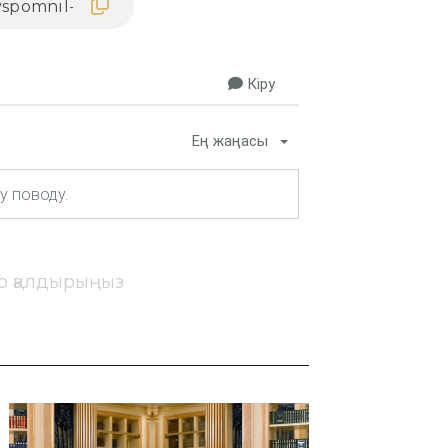
Кіру
Ең жаңасы
ір қалдырыңыз