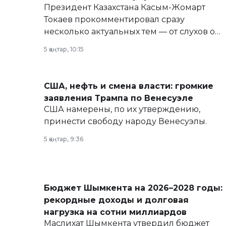
Президент Казахстана Касым-Жомарт
Токаев прокомментировал сразу
несколько актуальных тем — от слухов о
политических реформах до вопросов
5 қаңтар, 10:15
армии, экономики и личного здоровья.
США, нефть и смена власти: громкие
заявления Трампа по Венесуэле
США намерены, по их утверждению,
принести свободу народу Венесуэлы.
5 қаңтар, 9:36
Бюджет Шымкента на 2026–2028 годы:
рекордные доходы и долговая
нагрузка на сотни миллиардов
Маслихат Шымкента утвердил бюджет