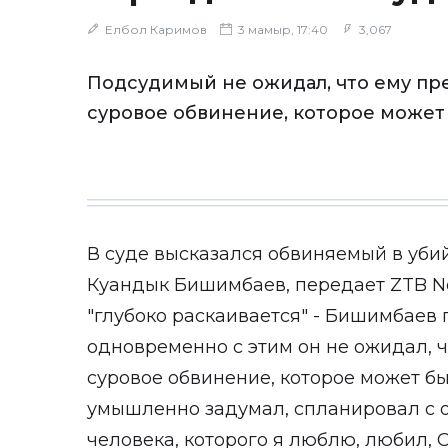
Елбол Каримов
3 мамыр, 17:40
3,067
Подсудимый не ожидал, что ему пр
суровое обвинение, которое может
В суде высказался обвиняемый в уби
Куандык Бишимбаев, передает ZTB Ne
"глубоко раскаивается" - Бишимбаев 
одновременно с этим он не ожидал, ч
суровое обвинение, которое может бы
умышленно задумал, спланировал с о
человека, которого я люблю, любил, С