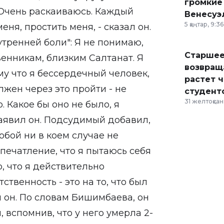
громкие
 Очень раскаиваюсь. Каждый
Венесуэ
5 қаңтар, 9:36
ня, простить меня, - сказал он.
тренней боли": Я не понимаю,
Старшее
венникам, близким Салтанат. Я
возвраща
му что я бессердечный человек,
растет 
лжен через это пройти - не
студент
31 желтоқсан,
. Какое бы оно не было, я
 заявил он. Подсудимый добавил,
обой ни в коем случае не
впечатление, что я пытаюсь себя
о, что я действительно
тственность - это на то, что был
л он. По словам Бишимбаева, он
 вспомнив, что у него умерла 2-