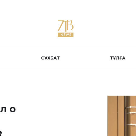
СҰХБАТ
ТҰЛҒА
л о
е