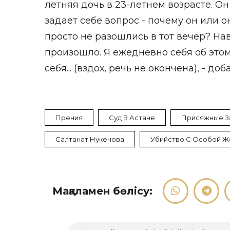
летняя дочь в 23-летнем возрасте. Он
задает себе вопрос - почему он или о
просто не разошлись в тот вечер? На
произошло. Я ежедневно себя об это
себя... (вздох, речь не окончена), - доб
Прения
Суд В Астане
Присяжные З
Салтанат Нукенова
Убийство С Особой Ж
Мақаламен бөлісу: