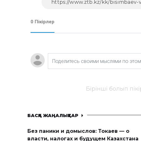
0 Пікірлер
Бірінші болып пік
БАСҚА ЖАҢАЛЫҚТАР
Без паники и домыслов: Токаев — о
власти, налогах и будущем Казахстана