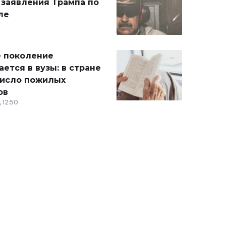
 заявления Трампа по
ле
 поколение
ется в вузы: в стране
число пожилых
ов
 12:50