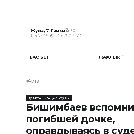
Жұма, 7 Тамыз
°C
467.48
539.52
5.73
БАС БЕТ
ЖАҢАЛЫҚ
Артқа
ҚАЗАҚСТАН ЖАҢАЛЫҚТАРЫ
Бишимбаев вспомни
погибшей дочке,
оправдываясь в суд