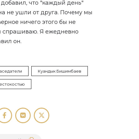
 добавил, что "каждый день"
на не ушли от друга. Почему мы
верное ничего этого бы не
м спрашиваю. Я ежедневно
авил он.
аседатели
Куандык Бишимбаев
естокостью