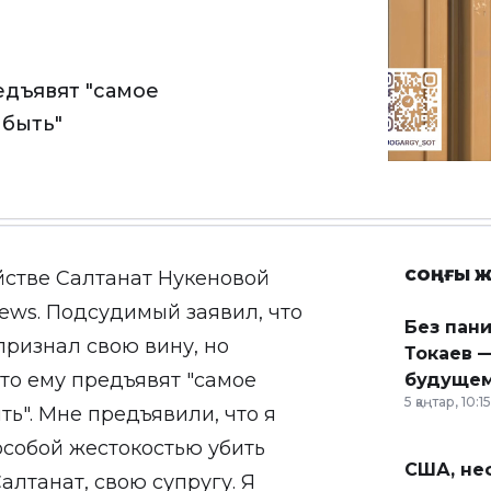
едъявят "самое
 быть"
СОҢҒЫ Ж
йстве Салтанат Нукеновой
ws. Подсудимый заявил, что
Без пан
признал свою вину, но
Токаев —
то ему предъявят "самое
будущем
5 қаңтар, 10:15
ть". Мне предъявили, что я
собой жестокостью убить
США, неф
алтанат, свою супругу. Я